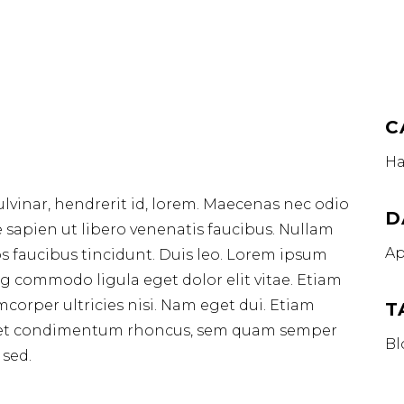
C
Ha
lvinar, hendrerit id, lorem. Maecenas nec odio
D
 sapien ut libero venenatis faucibus. Nullam
Ap
os faucibus tincidunt. Duis leo. Lorem ipsum
ng commodo ligula eget dolor elit vitae. Etiam
amcorper ultricies nisi. Nam eget dui. Etiam
T
eget condimentum rhoncus, sem quam semper
Bl
 sed.