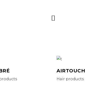
BRÉ
AIRTOUCH
 products
Hair products
TACT
INFO